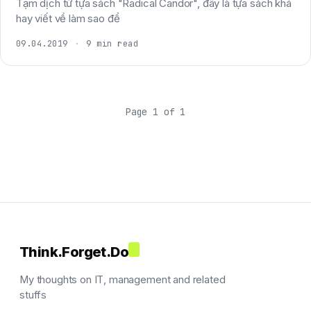
Tạm dịch từ tựa sách "Radical Candor", đây là tựa sách khá
hay viết về làm sao để
09.04.2019
·
9 min read
Page 1 of 1
Think.Forget.Do
My thoughts on IT, management and related
stuffs